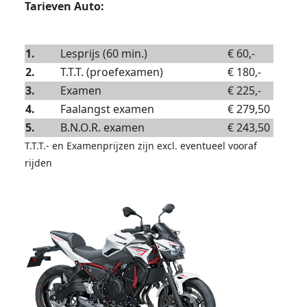
Tarieven Auto:
1.
Lesprijs (60 min.)
€ 60,-
2.
T.T.T. (proefexamen)
€ 180,-
3.
Examen
€ 225,-
4.
Faalangst examen
€ 279,50
5.
B.N.O.R. examen
€ 243,50
T.T.T.- en Examenprijzen zijn excl. eventueel vooraf
rijden