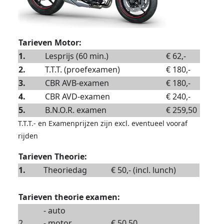
Tarieven Motor:
1.
Lesprijs (60 min.)
€ 62,-
2.
T.T.T. (proefexamen)
€ 180,-
3.
CBR AVB-examen
€ 180,-
4.
CBR AVD-examen
€ 240,-
5.
B.N.O.R. examen
€ 259,50
T.T.T.- en Examenprijzen zijn excl. eventueel vooraf
rijden
Tarieven Theorie:
1.
Theoriedag
€ 50,- (incl. lunch)
Tarieven theorie examen:
- auto
2.
- motor
€ 50,50