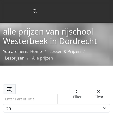
alle prijzen van rijschool
Westerbeek in Dordrecht
You are here:
Home
Lessen & Prijzen
/
/
Lesprijzen
Alle prijzen
/
Enter Part of Title
Filter
Clear
Display #