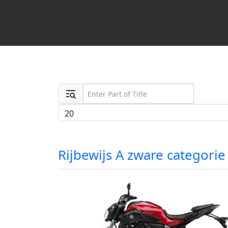
Enter Part of Title
Display #
Rijbewijs A zware categorie