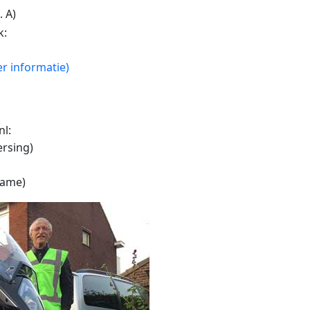
. A)
k:
er informatie)
nl:
rsing)
name)