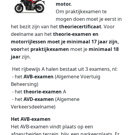
motor.
Om praktijkexamen te
mogen doen moet je eerst in
het bezit zijn van het
theoriecertificaat
. Voor
deelname aan het
theorie-examen en
motorrijlessen moet je minimaal 17 jaar zijn,
voor
het
praktijkexamen
moet je
minimaal 18
jaar
zijn.
Het rijbewijs A halen bestaat uit 3 examens, nl:
- het
AVB-examen
(Algemene Voertuig
Beheersing)
- het
theorie-examen
A
- het
AVD-examen
(Algemene
Verkeersdeelname)
Het AVB-examen
Het AVB-examen vindt plaats op een
afgescheiden terrein, bijv. een parkeerplaats. Er